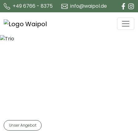
+49 6766 - 8375
info@waipol.de
Komfort trifft auf
smartes Camping
Erleben Sie Camping neu gedacht mit unserem
innovativen Hütten-Konzept
Jetzt entdecken
Unser Angebot