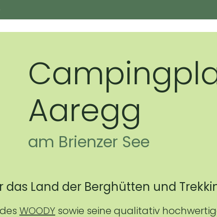
e
HOME
CHALETS
PROJEKTE
SANITÄR
Campingpla
Aaregg
am Brienzer See
r das Land der Berghütten und Trekk
 des
WOODY
sowie seine qualitativ hochwerti