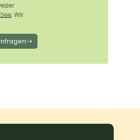
eizer
 See
. Wir
anfragen